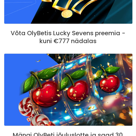
Võta OlyBetis Lucky Sevens preemia -
kuni €777 nädalas
Mängi OlyBeti jõuluslotte ja saad 30