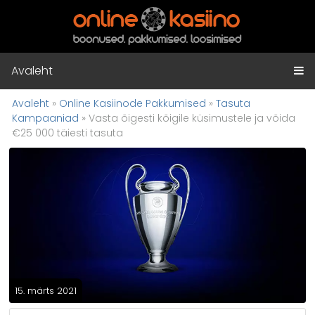
Avaleht
Avaleht
»
Online Kasiinode Pakkumised
»
Tasuta
Kampaaniad
»
Vasta õigesti kõigile küsimustele ja võida
€25 000 täiesti tasuta
15. märts 2021