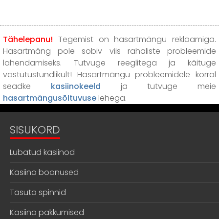
Tähelepanu!
Tegemist on hasartmängu reklaamiga.
Hasartmäng pole sobiv viis rahaliste probleemide
lahendamiseks. Tutvuge reeglitega ja käituge
vastutustundlikult! Hasartmängu probleemidele korral
seadke
kasiinokeeld
ja tutvuge meie
hasartmängusõltuvuse
lehega.
SISUKORD
Lubatud kasiinod
Kasiino boonused
Tasuta spinnid
Kasiino pakkumised