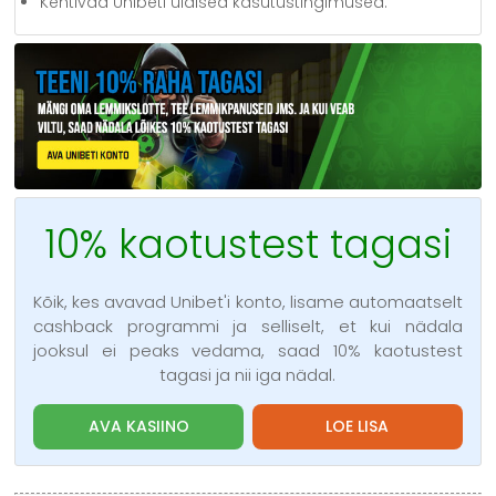
Kehtivad Unibeti üldised kasutustingimused.
10% kaotustest tagasi
Kõik, kes avavad Unibet'i konto, lisame automaatselt
cashback programmi ja selliselt, et kui nädala
jooksul ei peaks vedama, saad 10% kaotustest
tagasi ja nii iga nädal.
AVA KASIINO
LOE LISA