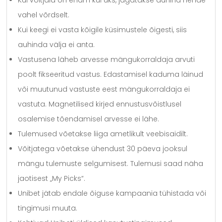
Kui võitjaid on enam kui üks, jagatakse auhind nende
vahel võrdselt.
Kui keegi ei vasta kõigile küsimustele õigesti, siis
auhinda välja ei anta.
Vastusena läheb arvesse mängukorraldaja arvuti
poolt fikseeritud vastus. Edastamisel kaduma läinud
või muutunud vastuste eest mängukorraldaja ei
vastuta. Magnetilised kirjed ennustusvõistlusel
osalemise tõendamisel arvesse ei lähe.
Tulemused võetakse liiga ametlikult veebisaidilt.
Võitjatega võetakse ühendust 30 päeva jooksul
mängu tulemuste selgumisest. Tulemusi saad näha
jaotisest „My Picks“.
Unibet jätab endale õiguse kampaania tühistada või
tingimusi muuta.