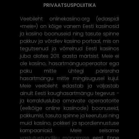
PRIVAATSUSPOLIITIKA
Veebileht onlinekasiino.org (edaspidi
«meie») on kõige vanem Eesti kasiinosid
ja kasiino boonuseid ning tasute spinne
pakkuv ja võrdlev kasiino portaal, mis on
tegutsenud ja võrrelnud Eesti kasiinos
juba alates 2011. aasta märtsist. Meie ei
ole kasiino, hasartmänguoperaator ega
paku mitte ühtegi pärisraha
hasartmängu mitte mingisugusel kujul.
Meie veebileht edastab ja väljastab
ainult Eesti kaughasartmängu tegevus -
ja korraldusluba omavate operaatorite
(eelkõige online kasiinode) boonuseid,
pakkumisi, tasuta spinne ja keerutusi ning
muid kasiino, pokkeri ja spordiennustuse
kampaaniaid. Meie seisame
vastutustundliku mängimise
eest. Enne