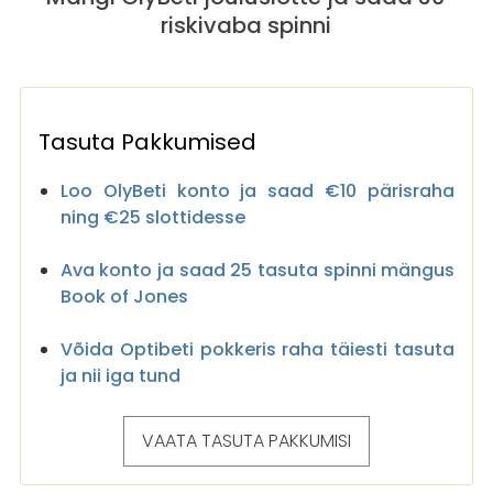
riskivaba spinni
Tasuta Pakkumised
Loo OlyBeti konto ja saad €10 pärisraha
ning €25 slottidesse
Ava konto ja saad 25 tasuta spinni mängus
Book of Jones
Võida Optibeti pokkeris raha täiesti tasuta
ja nii iga tund
VAATA TASUTA PAKKUMISI