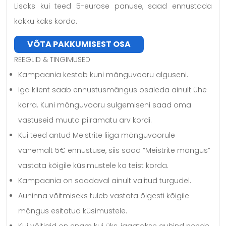
Lisaks kui teed 5-eurose panuse, saad ennustada
kokku kaks korda.
VÕTA PAKKUMISEST OSA
REEGLID & TINGIMUSED
Kampaania kestab kuni mänguvooru alguseni.
Iga klient saab ennustusmängus osaleda ainult ühe
korra. Kuni mänguvooru sulgemiseni saad oma
vastuseid muuta piiramatu arv kordi.
Kui teed antud Meistrite liiga mänguvoorule
vähemalt 5€ ennustuse, siis saad “Meistrite mängus”
vastata kõigile küsimustele ka teist korda.
Kampaania on saadaval ainult valitud turgudel.
Auhinna võitmiseks tuleb vastata õigesti kõigile
mängus esitatud küsimustele.