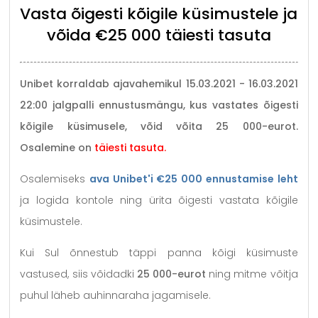
Vasta õigesti kõigile küsimustele ja
võida €25 000 täiesti tasuta
Unibet korraldab ajavahemikul 15.03.2021 - 16.03.2021
22:00 jalgpalli ennustusmängu, kus vastates õigesti
kõigile küsimusele, võid võita 25 000-eurot.
Osalemine on
täiesti tasuta.
Osalemiseks
ava Unibet'i €25 000 ennustamise leht
ja logida kontole ning ürita õigesti vastata kõigile
küsimustele.
Kui Sul õnnestub täppi panna kõigi küsimuste
vastused, siis võidadki
25 000-eurot
ning mitme võitja
puhul läheb auhinnaraha jagamisele.