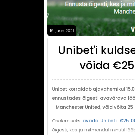
16. jaan 2021
Unibet'i kuld
võida €25 
Unibet korraldab ajavahemikul 15.01
ennustades õigesti avavärava löö
- Manchester United, võid võita 2
Osalemiseks
avada Unibet'i €25 0
õigesti, kes ja mitmendal minutil l