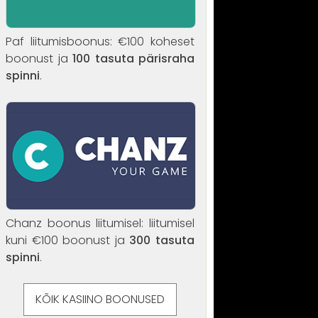
Paf liitumisboonus: €100 koheset
boonust ja
100 tasuta pärisraha
spinni
.
Chanz boonus liitumisel: liitumisel
kuni €100 boonust ja
300 tasuta
spinni
.
KÕIK KASIINO BOONUSED