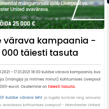
se värava kampaania -
000 täiesti tasuta
.2021 - 17.01.2021 18:00 kuldse värava kampaania, kus
ja (mängija ja mitmes minut) kohtumises Liverpool
5 000-eurot. Osalemine on
täiesti tasuta.
00 kuldse värava leht
ja logida kontole ning ennusta
ööb avavärava kohtumises Liverpool - Manchester United.