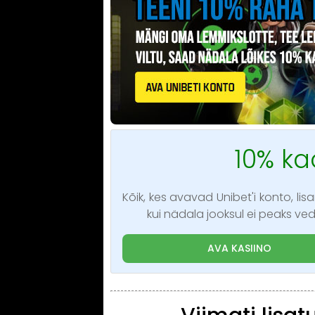
10% ka
Kõik, kes avavad Unibet'i konto, li
kui nädala jooksul ei peaks ved
AVA KASIINO