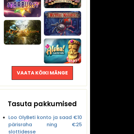
VAATA KÕIKI MÄNGE
Tasuta pakkumised
Loo OlyBeti konto ja saad €10
pärisraha ning €25
slottidesse