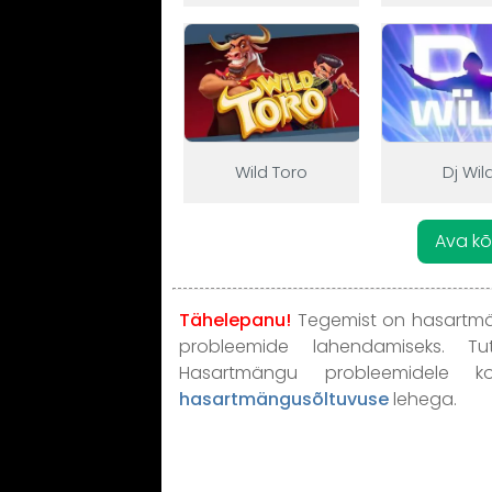
Wild Toro
Dj Wil
Ava kõ
Tähelepanu!
Tegemist on hasartmän
probleemide lahendamiseks. Tut
Hasartmängu probleemidele 
hasartmängusõltuvuse
lehega.