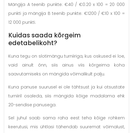
Mängija A teenib punkte: €40 / €0.20 x 100 = 20 000
punkti ja mängija B teenib punkte: €1200 / €10 x 100 =
12 000 punkti.
Kuidas saada kõrgeim
edetabelikoht?
Kuna tegu on slotimängu turniiriga, kus oskused ei loe,
vaid ainult õnn, siis ainus viis kõrgeima koha
saavutamiseks on mängida võimalikult palju.
Kuna panuse suurusel ei ole tähtsust ja kui otsustate
turniiril osaleda, siis mängida kõige madalama ehk
20-sendise panusega.
Sel juhul saab sama raha eest teha kõige rohkem
keerutusi, mis ühtlasi tähendab suuremat võimalust,