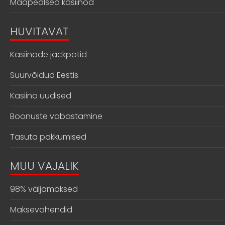
Maapealsed kasiinod
HUVITAVAT
Kasiinode jackpotid
Suurvõidud Eestis
Kasiino uudised
Boonuste vabastamine
Tasuta pakkumised
MUU VAJALIK
98% väljamaksed
Maksevahendid