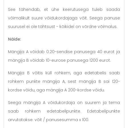
See tähendab, et ühe keerutusega tuleb saada
võimalikult suure võidukordajaga võit. Seega panuse
suurusel ei ole tähtsust - kõikidel on võrdne võimalus.
Näide:
Mängija A võidab 0.20-sendise panusega 40 eurot ja
mängija B võidab 10-eurose panusega 1200 eurot.
Mängija B võitis küll rohkem, aga edetabelis saab
rohkem punkte mängija A, sest mängija B sai 120-
kordse võidu, aga mängija A 200-kordse võidu.
Seega mängija A võidukordaja on suurem ja tema
saab rohkem edetabelipunkte. Edetabelipunkte
arvutatakse: võit / panusesumma x 100.