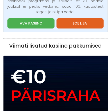
cashback programmi ja selliselt, et kui nädala
jooksul ei peaks vedama, saad 10% kaotustest
tagasi ja nii iga nädal.
AVA KASIINO
LOE LISA
Viimati lisatud kasiino pakkumised