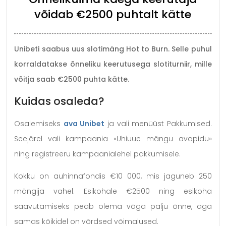
võidab €2500 puhtalt kätte
Unibeti saabus uus slotimäng Hot to Burn. Selle puhul
korraldatakse õnneliku keerutusega slotiturniir, mille
võitja saab €2500 puhta kätte.
Kuidas osaleda?
Osalemiseks
ava Unibet
ja vali menüüst Pakkumised.
Seejärel vali kampaania «Uhiuue mängu avapidu»
ning registreeru kampaanialehel pakkumisele.
Kokku on auhinnafondis €10 000, mis jaguneb 250
mängija vahel. Esikohale €2500 ning esikoha
saavutamiseks peab olema väga palju õnne, aga
samas kõikidel on võrdsed võimalused.