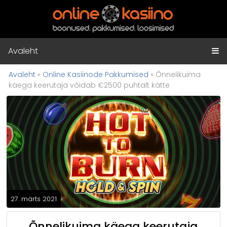
Avaleht
Avaleht
»
Online Kasiinode Pakkumised
»
Õnnelikuima
käega keerutaja võidab €2500 puhtalt kätte
27. märts 2021
Õnnelikuima käega keerutaja