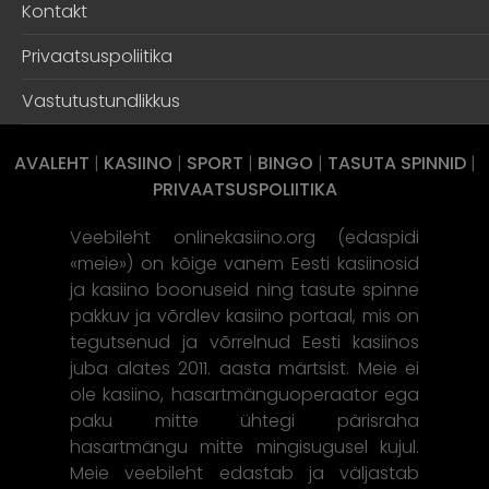
Kontakt
Privaatsuspoliitika
Vastutustundlikkus
AVALEHT
|
KASIINO
|
SPORT
|
BINGO
|
TASUTA SPINNID
|
PRIVAATSUSPOLIITIKA
Veebileht onlinekasiino.org (edaspidi
«meie») on kõige vanem Eesti kasiinosid
ja kasiino boonuseid ning tasute spinne
pakkuv ja võrdlev kasiino portaal, mis on
tegutsenud ja võrrelnud Eesti kasiinos
juba alates 2011. aasta märtsist. Meie ei
ole kasiino, hasartmänguoperaator ega
paku mitte ühtegi pärisraha
hasartmängu mitte mingisugusel kujul.
Meie veebileht edastab ja väljastab