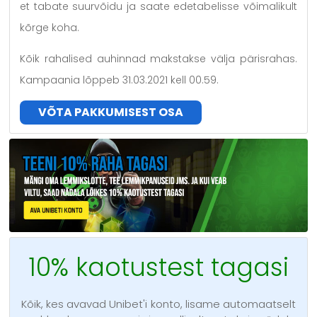
et tabate suurvõidu ja saate edetabelisse võimalikult
kõrge koha.
Kõik rahalised auhinnad makstakse välja pärisrahas.
Kampaania lõppeb 31.03.2021 kell 00.59.
VÕTA PAKKUMISEST OSA
10% kaotustest tagasi
Kõik, kes avavad Unibet'i konto, lisame automaatselt