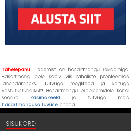
Tähelepanu!
Tegemist on hasartmängu reklaamiga.
Hasartmäng pole sobiv viis rahaliste probleemide
lahendamiseks. Tutvuge reeglitega ja käituge
vastutustundlikult! Hasartmängu probleemidele korral
seadke
kasiinokeeld
ja tutvuge meie
hasartmängusõltuvuse
lehega.
SISUKORD