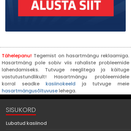
Tähelepanu!
Tegemist on hasartmängu reklaamiga.
Hasartmäng pole sobiv viis rahaliste probleemide
lahendamiseks. Tutvuge reeglitega ja käituge
vastutustundlikult! Hasartmängu probleemidele
korral seadke
kasiinokeeld
ja tutvuge meie
hasartmängusõltuvuse
lehega.
SISUKORD
Lubatud kasiinod