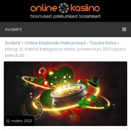
Avaleht
Avaleht
»
Online Kasiinode Pakkumised
»
Tasuta Raha
»
Mängi St. Patrick kategooria slotte ja teeni kuni 900 tasuta
keerutust
12. märts 2021