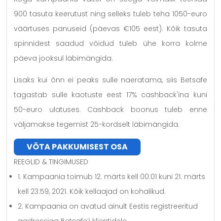
900 tasuta keerutust ning selleks tuleb teha 1050-euro
väärtuses panuseid (päevas €105 eest). Kõik tasuta
spinnidest saadud võidud tuleb ühe korra kolme
päeva jooksul läbimängida.
Lisaks kui õnn ei peaks sulle naeratama, siis Betsafe
tagastab sulle kaotuste eest 17% cashback'ina kuni
50-euro ulatuses. Cashback boonus tuleb enne
väljamakse tegemist 25-kordselt läbimängida.
VÕTA PAKKUMISEST OSA
REEGLID & TINGIMUSED
1. Kampaania toimub 12. märts kell 00:01 kuni 21. märts
kell 23:59, 2021. Kõik kellaajad on kohalikud.
2. Kampaania on avatud ainult Eestis registreeritud