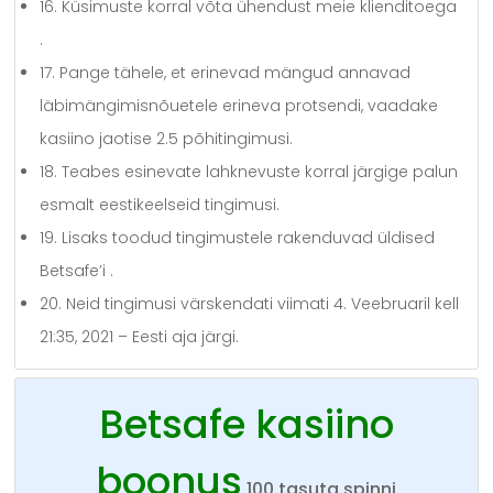
16. Küsimuste korral võta ühendust meie klienditoega
.
17. Pange tähele, et erinevad mängud annavad
läbimängimisnõuetele erineva protsendi, vaadake
kasiino jaotise 2.5 põhitingimusi.
18. Teabes esinevate lahknevuste korral järgige palun
esmalt eestikeelseid tingimusi.
19. Lisaks toodud tingimustele rakenduvad üldised
Betsafe’i .
20. Neid tingimusi värskendati viimati 4. Veebruaril kell
21:35, 2021 – Eesti aja järgi.
Betsafe kasiino
boonus
100 tasuta spinni