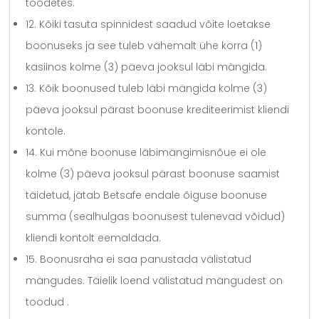
toodetes.
12. Kõiki tasuta spinnidest saadud võite loetakse
boonuseks ja see tuleb vähemalt ühe korra (1)
kasiinos kolme (3) päeva jooksul läbi mängida.
13. Kõik boonused tuleb läbi mängida kolme (3)
päeva jooksul pärast boonuse krediteerimist kliendi
kontole.
14. Kui mõne boonuse läbimängimisnõue ei ole
kolme (3) päeva jooksul pärast boonuse saamist
täidetud, jätab Betsafe endale õiguse boonuse
summa (sealhulgas boonusest tulenevad võidud)
kliendi kontolt eemaldada.
15. Boonusraha ei saa panustada välistatud
mängudes. Täielik loend välistatud mängudest on
toodud .