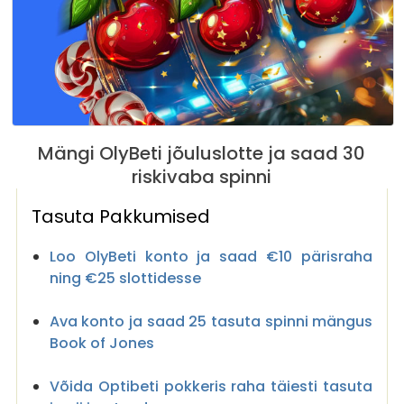
Mängi OlyBeti jõuluslotte ja saad 30
riskivaba spinni
Tasuta Pakkumised
Loo OlyBeti konto ja saad €10 pärisraha
ning €25 slottidesse
Ava konto ja saad 25 tasuta spinni mängus
Book of Jones
Võida Optibeti pokkeris raha täiesti tasuta