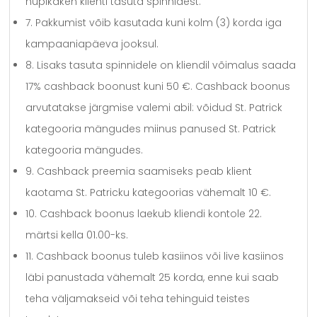
hüpikaken klienti tasuta spinnidest.
7. Pakkumist võib kasutada kuni kolm (3) korda iga
kampaaniapäeva jooksul.
8. Lisaks tasuta spinnidele on kliendil võimalus saada
17% cashback boonust kuni 50 €. Cashback boonus
arvutatakse järgmise valemi abil: võidud St. Patrick
kategooria mängudes miinus panused St. Patrick
kategooria mängudes.
9. Cashback preemia saamiseks peab klient
kaotama St. Patricku kategoorias vähemalt 10 €.
10. Cashback boonus laekub kliendi kontole 22.
märtsi kella 01.00-ks.
11. Cashback boonus tuleb kasiinos või live kasiinos
läbi panustada vähemalt 25 korda, enne kui saab
teha väljamakseid või teha tehinguid teistes