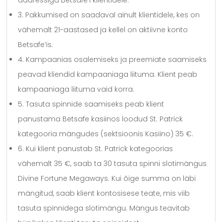
aadressiga Betsafe’i klientidele.
3. Pakkumised on saadaval ainult klientidele, kes on
vähemalt 21-aastased ja kellel on aktiivne konto
Betsafe’is.
4. Kampaanias osalemiseks ja preemiate saamiseks
peavad kliendid kampaaniaga liituma. Klient peab
kampaaniaga liituma vaid korra.
5. Tasuta spinnide saamiseks peab klient
panustama Betsafe kasiinos loodud St. Patrick
kategooria mängudes (sektsioonis Kasiino) 35 €.
6. Kui klient panustab St. Patrick kategoorias
vähemalt 35 €, saab ta 30 tasuta spinni slotimängus
Divine Fortune Megaways. Kui õige summa on läbi
mängitud, saab klient kontosisese teate, mis viib
tasuta spinnidega slotimängu. Mängus teavitab