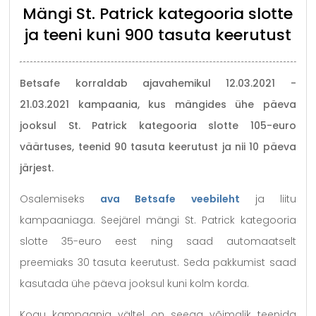
Mängi St. Patrick kategooria slotte
ja teeni kuni 900 tasuta keerutust
Betsafe korraldab ajavahemikul 12.03.2021 -
21.03.2021 kampaania, kus mängides ühe päeva
jooksul St. Patrick kategooria slotte 105-euro
väärtuses, teenid 90 tasuta keerutust ja nii 10 päeva
järjest.
Osalemiseks
ava Betsafe veebileht
ja liitu
kampaaniaga. Seejärel mängi St. Patrick kategooria
slotte 35-euro eest ning saad automaatselt
preemiaks 30 tasuta keerutust. Seda pakkumist saad
kasutada ühe päeva jooksul kuni kolm korda.
Kogu kampaania vältel on seega võimalik teenida