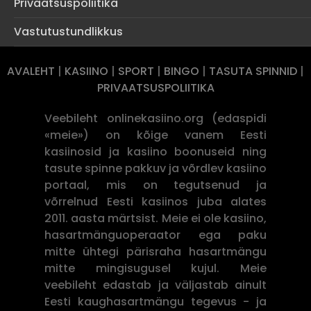
Privaatsuspoliitika
Vastutustundlikkus
AVALEHT
|
KASIINO
|
SPORT
|
BINGO
|
TASUTA SPINNID
|
PRIVAATSUSPOLIITIKA
Veebileht onlinekasiino.org (edaspidi
«meie») on kõige vanem Eesti
kasiinosid ja kasiino boonuseid ning
tasute spinne pakkuv ja võrdlev kasiino
portaal, mis on tegutsenud ja
võrrelnud Eesti kasiinos juba alates
2011. aasta märtsist. Meie ei ole kasiino,
hasartmänguoperaator ega paku
mitte ühtegi pärisraha hasartmängu
mitte mingisugusel kujul. Meie
veebileht edastab ja väljastab ainult
Eesti kaughasartmängu tegevus - ja