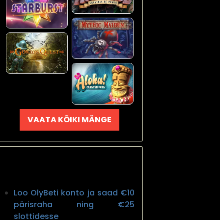
VAATA KÕIKI MÄNGE
Tasuta pakkumised
Loo OlyBeti konto ja saad €10
pärisraha ning €25
slottidesse