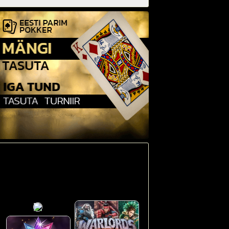
Tasuta
Kasiinomängud