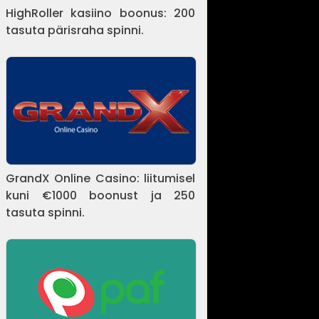
HighRoller kasiino boonus:
200
tasuta pärisraha spinni
.
GrandX Online Casino: liitumisel
kuni €1000 boonust ja 250
tasuta spinni.