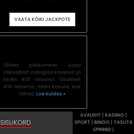
VAATA KÕIKI JACKPOTE
€10 pärisraha
Ülihea pakkumine! Saad
riskivabalt mängida kasiinos ja
lisaks €10 niisama. Sisuliselt
€10 niisama, mida kasuta, kus
tahad.
Loe kuidas »
AVALEHT
|
KASIINO
|
SISUKORD
SPORT
|
BINGO
|
TASUTA
SPINNID
|