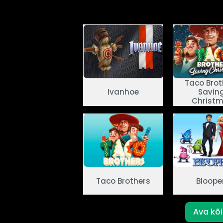
ka
Taco Brot
Ivanhoe
Saving
Christ
Taco Brothers
Bloope
Ava kõ